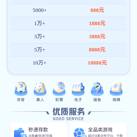
困难的时候，他们始终站在一起，相互鼓励，共同克
服挑战。这种默契使得他们在场上形成了强大的配
合，为球队带来了许多辉煌时刻。
记得有一次，在欧冠决赛前夕，球队面临巨大的压
力。而马塞洛和卡瓦哈尔则利用这个机会，加强了彼
此之间的沟通。他们不仅讨论战术，还分享各自对比
赛的不安与期待，这样的交流让他们更加团结，也增
强了信心。
这样的经历，让两人的关系愈发紧密。他们明白，只
有团结一致才能战胜一切困难。因此，在每一场比赛
中，无论胜负，他们都竭尽全力，确保彼此能够发挥
到最好。正是这种精神，让他们成为了不可或缺的队
友。