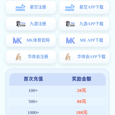
01. 初创定位
新利体育起源于对体育精神与数字技术的热
爱，早期平台聚焦于赛事数据与直播服务，并
率先实现多赛程同步与智能提醒功能，赢得众
多球迷的信任。