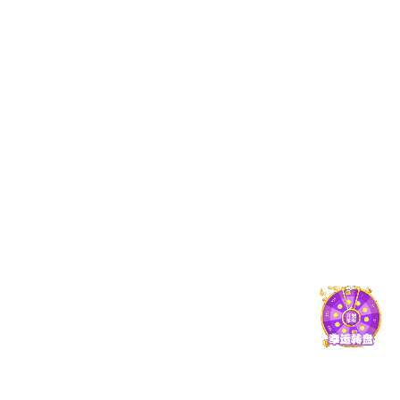
内容专区
除赛事直播外，还提供赛后采访、球星特辑、战术分析等
多元内容，打造沉浸式体育服务平台。
常见问题解答