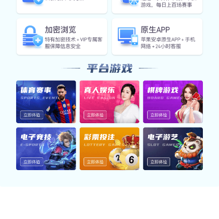
多样赛事服务
覆盖五大热门体育领域，新利体育 为您提供一站式观赛与数
据支持服务
体育赛事
集成全球赛事如英超、NBA、网球大满贯等内容，支持实
时直播与赛前资讯推送，适配所有主流设备。