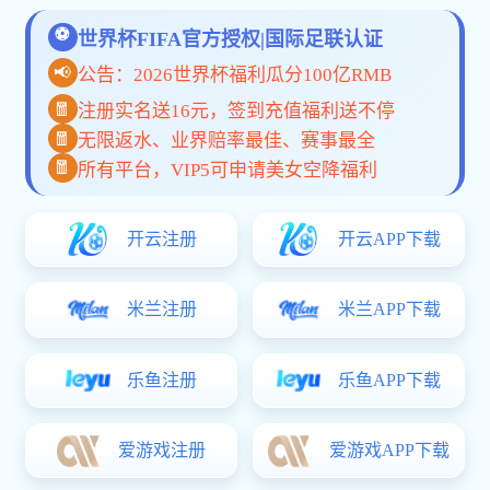
关于新利体育
新利体育是一家融合科技创新与全球视野的体育赛事服务平
台，致力于为用户提供高效、可信赖的互动观赛体验。 从数
据同步到高清直播、从终端兼容到多语言支持，我们不断突
破技术边界，构建智能化、低延迟、高稳定的服务体系。 每
一次点击，都体现我们对用户体验的专注与专业。